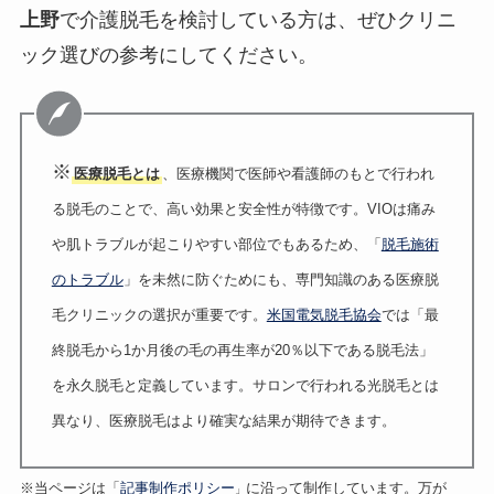
上野
で介護脱毛を検討している方は、ぜひクリニ
ック選びの参考にしてください。
※
医療脱毛とは
、医療機関で医師や看護師のもとで行われ
る脱毛のことで、高い効果と安全性が特徴です。VIOは痛み
や肌トラブルが起こりやすい部位でもあるため、「
脱毛施術
のトラブル
」を未然に防ぐためにも、専門知識のある医療脱
毛クリニックの選択が重要です。
米国電気脱毛協会
では「最
終脱毛から1か月後の毛の再生率が20％以下である脱毛法」
を永久脱毛と定義しています。サロンで行われる光脱毛とは
異なり、医療脱毛はより確実な結果が期待できます。
※当ページは「
記事制作ポリシー
に沿って制作しています。万が
」