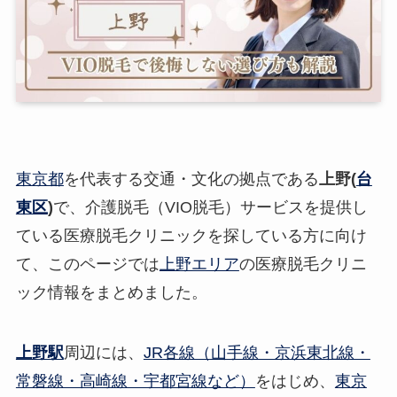
東京都
を代表する交通・文化の拠点である
上野(
台
東区
)
で、介護脱毛（VIO脱毛）サービスを提供し
ている医療脱毛クリニックを探している方に向け
て、このページでは
上野エリア
の医療脱毛クリニ
ック情報をまとめました。
上野駅
周辺には、
JR各線（山手線・京浜東北線・
常磐線・高崎線・宇都宮線など）
をはじめ、
東京