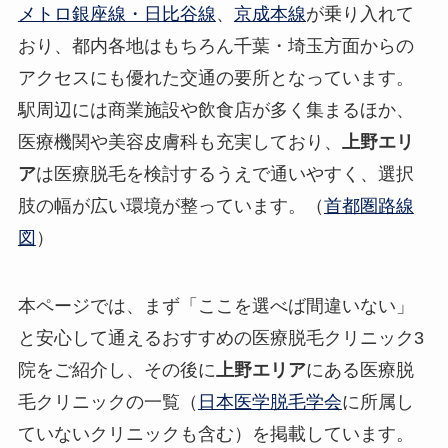
メトロ銀座線・日比谷線
、
京成本線
が乗り入れて
おり、都内各地はもちろん千葉・埼玉方面からの
アクセスにも優れた交通の要所となっています。
駅周辺には商業施設や飲食店が多く集まるほか、
医療機関や美容皮膚科も充実しており、
上野エリ
ア
は医療脱毛を検討するうえで通いやすく、選択
肢の幅が広い環境が整っています。（
首都圏路線
図
）
本ページでは、まず「ここを選べば間違いない」
と安心して通えるおすすめの医療脱毛クリニック3
院をご紹介し、その後に
上野エリア
にある医療脱
毛クリニックの一覧（
日本医学脱毛学会
に所属し
ていないクリニックも含む）を掲載しています。