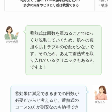
・毛が太くて濃い（VIOや脇を脱毛したい）
・細い毛
・多少の赤身やヒリヒリ感は我慢できる
・敏感肌
蓄熱式は回数を重ねることでゆっ
くり脱毛していくため、肌への負
さやか先輩
担や肌トラブルの心配が少ないで
す。そのため、あえて蓄熱式を取
り入れているクリニックもあるん
ですよ！
蓄効果に満足できるまでの回数が
必要だからと考えると、蓄熱式の
春ちゃん
コースの方が割安なのも納得でき