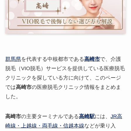
群馬県
を代表する中核都市である
高崎市
で、介護
脱毛（VIO脱毛）サービスを提供している医療脱毛
クリニックを探している方に向けて、このページ
では
高崎市
の医療脱毛クリニック情報をまとめま
した。
高崎市
の主要ターミナルである
高崎駅
には、
JR高
崎線・上越線・両毛線・信越本線
などが乗り入