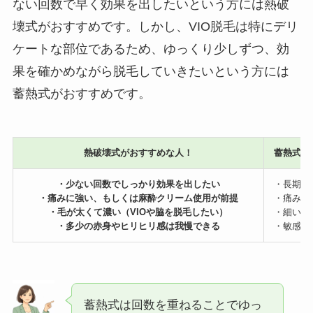
ない回数で早く効果を出したいという方には熱破
壊式がおすすめです。しかし、VIO脱毛は特にデリ
ケートな部位であるため、ゆっくり少しずつ、効
果を確かめながら脱毛していきたいという方には
蓄熱式がおすすめです。
熱破壊式がおすすめな人！
蓄熱式が
・少ない回数でしっかり効果を出したい
・長期的
・痛みに強い、もしくは麻酔クリーム使用が前提
・痛みに
・毛が太くて濃い（VIOや脇を脱毛したい）
・細い毛
・多少の赤身やヒリヒリ感は我慢できる
・敏感肌
蓄熱式は回数を重ねることでゆっ