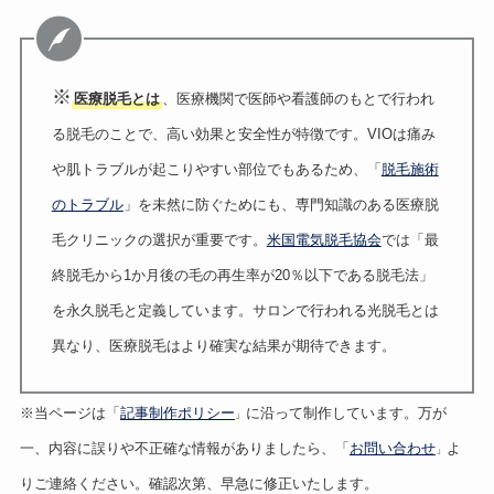
※
医療脱毛とは
、医療機関で医師や看護師のもとで行われ
る脱毛のことで、高い効果と安全性が特徴です。VIOは痛み
や肌トラブルが起こりやすい部位でもあるため、「
脱毛施術
のトラブル
」を未然に防ぐためにも、専門知識のある医療脱
毛クリニックの選択が重要です。
米国電気脱毛協会
では「最
終脱毛から1か月後の毛の再生率が20％以下である脱毛法」
を永久脱毛と定義しています。サロンで行われる光脱毛とは
異なり、医療脱毛はより確実な結果が期待できます。
※当ページは「
記事制作ポリシー
に沿って制作しています。万が
」
一、内容に誤りや不正確な情報がありましたら、「
お問い合わせ
よ
」
りご連絡ください。確認次第、早急に修正いたします。