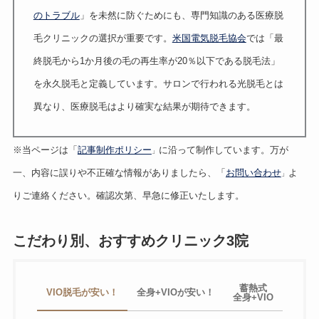
のトラブル
」を未然に防ぐためにも、専門知識のある医療脱
毛クリニックの選択が重要です。
米国電気脱毛協会
では「最
終脱毛から1か月後の毛の再生率が20％以下である脱毛法」
を永久脱毛と定義しています。サロンで行われる光脱毛とは
異なり、医療脱毛はより確実な結果が期待できます。
※当ページは「
記事制作ポリシー
に沿って制作しています。万が
」
一、内容に誤りや不正確な情報がありましたら、「
お問い合わせ
よ
」
りご連絡ください。確認次第、早急に修正いたします。
こだわり別、おすすめクリニック3院
蓄熱式
VIO脱毛が安い！
全身+VIOが安い！
全身+VIO