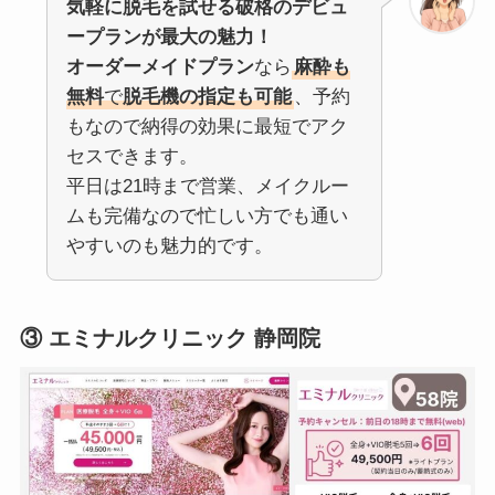
気軽に脱毛を試せる破格のデビュ
ープランが最大の魅力！
オーダーメイドプラン
なら
麻酔も
無料
で
脱毛機の指定も可能
、予約
もなので納得の効果に最短でアク
セスできます。
平日は21時まで営業、メイクルー
ムも完備なので忙しい方でも通い
やすいのも魅力的です。
③ エミナルクリニック 静岡院