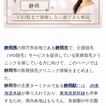
静岡県
の県庁所在地である
静岡市
で、介護脱毛
（VIO脱毛）サービスを提供している医療脱毛クリ
ニックを探している方に向けて、このページでは
静岡市
の医療脱毛クリニック情報をまとめまし
た。
静岡市
の主要ターミナルである
静岡駅
には、
JR東
海道本線
が乗り入れており、
東海道新幹線
も停車
するため、県内各地はもちろん、首都圏や中京圏