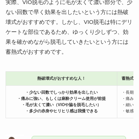
実際、VIO脱毛のように毛が太くて濃い部分で、少
ない回数で早く効果を出したいという方には熱破
壊式がおすすめです。しかし、VIO脱毛は特にデリ
ケートな部位であるため、ゆっくり少しずつ、効
果を確かめながら脱毛していきたいという方には
蓄熱式がおすすめです。
熱破壊式がおすすめな人！
蓄熱式が
・少ない回数でしっかり効果を出したい
・長期的
・痛みに強い、もしくは麻酔クリーム使用が前提
・痛みに
・毛が太くて濃い（VIOや脇を脱毛したい）
・細い毛
・多少の赤身やヒリヒリ感は我慢できる
・敏感肌