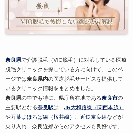
奈良県
で介護脱毛（VIO脱毛）に対応している医療
脱毛クリニックを探している方に向けて、このペ
ージでは
奈良県内
の医療脱毛サービスを提供して
いるクリニック情報をまとめました。
奈良県
の中でも特に、県庁所在地である
奈良市
の
主要駅となる
奈良駅
は、
JR大和路線（関西本線）
や
万葉まほろば線（桜井線）
、
近鉄奈良線
などが
乗り入れ、奈良近郊からのアクセスも良好です。