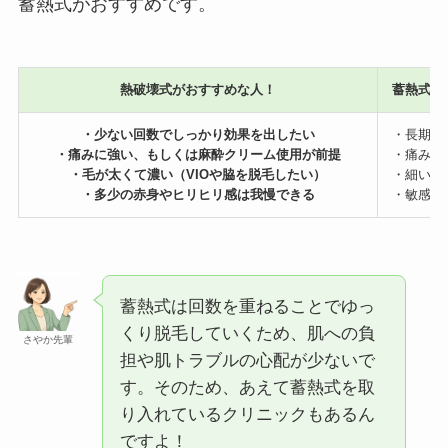
蓄熱式がおすすめです。
熱破壊式がおすすめな人！
蓄熱式が
・少ない回数でしっかり効果を出したい
・長期的
・痛みに強い、もしくは麻酔クリーム使用が前提
・痛みに
・毛が太くて濃い（VIOや脇を脱毛したい）
・細い毛
・多少の赤身やヒリヒリ感は我慢できる
・敏感肌
蓄熱式は回数を重ねることでゆっ
くり脱毛していくため、肌への負
さやか先輩
担や肌トラブルの心配が少ないで
す。そのため、あえて蓄熱式を取
り入れているクリニックもあるん
ですよ！