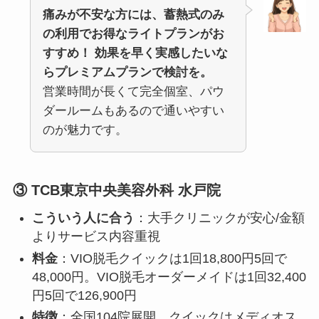
痛みが不安な方には、蓄熱式のみ
の利用でお得なライトプランがお
すすめ！
効果を早く実感したいな
らプレミアムプランで検討を。
営業時間が長くて完全個室、パウ
ダールームもあるので通いやすい
のが魅力です。
③
TCB東京中央美容外科 水戸院
こういう人に合う
：大手クリニックが安心/金額
よりサービス内容重視
料金
：VIO脱毛クイックは1回18,800円5回で
48,000円。VIO脱毛オーダーメイドは1回32,400
円5回で126,900円
特徴
：全国104院展開。クイックはメディオス