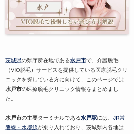
茨城県
の県庁所在地である
水戸市
で、介護脱毛
（VIO脱毛）サービスを提供している医療脱毛クリ
ニックを探している方に向けて、このページでは
水戸市
の医療脱毛クリニック情報をまとめまし
た。
水戸市
の主要ターミナルである
水戸駅
には、
JR常
磐線・水郡線
が乗り入れており、茨城県内各地は