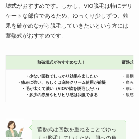
壊式がおすすめです。しかし、VIO脱毛は特にデリ
ケートな部位であるため、ゆっくり少しずつ、効
果を確かめながら脱毛していきたいという方には
蓄熱式がおすすめです。
熱破壊式がおすすめな人！
蓄熱式が
・少ない回数でしっかり効果を出したい
・長期的
・痛みに強い、もしくは麻酔クリーム使用が前提
・痛みに
・毛が太くて濃い（VIOや脇を脱毛したい）
・細い毛
・多少の赤身やヒリヒリ感は我慢できる
・敏感肌
蓄熱式は回数を重ねることでゆっ
くり脱毛していくため、肌への負