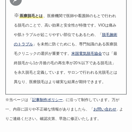
※
医療脱毛とは
、医療機関で医師や看護師のもとで行われ
る脱毛のことで、高い効果と安全性が特徴です。VIOは痛み
や肌トラブルが起こりやすい部位でもあるため、「
脱毛施術
のトラブル
」を未然に防ぐためにも、専門知識のある医療脱
毛クリニックの選択が重要です。
米国電気脱毛協会
では「最
終脱毛から1か月後の毛の再生率が20％以下である脱毛法」
を永久脱毛と定義しています。サロンで行われる光脱毛とは
異なり、医療脱毛はより確実な結果が期待できます。
※当ページは「
記事制作ポリシー
に沿って制作しています。万が
」
一、内容に誤りや不正確な情報がありましたら、「
お問い合わせ
よ
」
りご連絡ください。確認次第、早急に修正いたします。