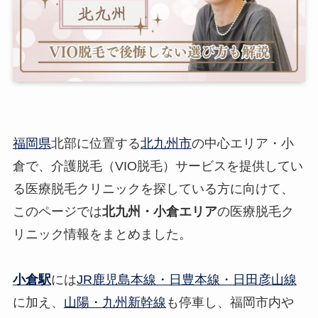
福岡県
北部に位置する
北九州市
の中心エリア・小
倉で、介護脱毛（VIO脱毛）サービスを提供してい
る医療脱毛クリニックを探している方に向けて、
このページでは
北九州・小倉エリア
の医療脱毛ク
リニック情報をまとめました。
小倉駅
には
JR鹿児島本線・日豊本線・日田彦山線
に加え、
山陽・九州新幹線
も停車し、福岡市内や