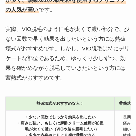
の人気が高い
です。
実際、VIO脱毛のように毛が太くて濃い部分で、少
ない回数で早く効果を出したいという方には熱破
壊式がおすすめです。しかし、VIO脱毛は特にデリ
ケートな部位であるため、ゆっくり少しずつ、効
果を確かめながら脱毛していきたいという方には
蓄熱式がおすすめです。
熱破壊式がおすすめな人！
蓄熱式が
・少ない回数でしっかり効果を出したい
・長期的
・痛みに強い、もしくは麻酔クリーム使用が前提
・痛みに
・毛が太くて濃い（VIOや脇を脱毛したい）
・細い毛
・多少の赤身やヒリヒリ感は我慢できる
・敏感肌