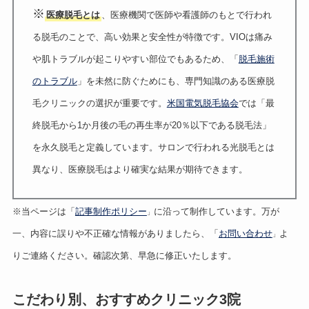
※
医療脱毛とは
、医療機関で医師や看護師のもとで行われ
る脱毛のことで、高い効果と安全性が特徴です。VIOは痛み
や肌トラブルが起こりやすい部位でもあるため、「
脱毛施術
のトラブル
」を未然に防ぐためにも、専門知識のある医療脱
毛クリニックの選択が重要です。
米国電気脱毛協会
では「最
終脱毛から1か月後の毛の再生率が20％以下である脱毛法」
を永久脱毛と定義しています。サロンで行われる光脱毛とは
異なり、医療脱毛はより確実な結果が期待できます。
※当ページは「
記事制作ポリシー
に沿って制作しています。万が
」
一、内容に誤りや不正確な情報がありましたら、「
お問い合わせ
よ
」
りご連絡ください。確認次第、早急に修正いたします。
こだわり別、おすすめクリニック3院