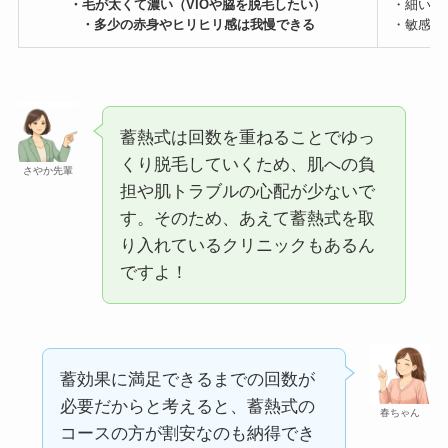
・毛が太くて濃い（VIOや脇を脱毛したい）
・細い毛
・多少の赤身やヒリヒリ感は我慢できる
・敏感肌
蓄熱式は回数を重ねることでゆっ
くり脱毛していくため、肌への負
さやか先輩
担や肌トラブルの心配が少ないで
す。そのため、あえて蓄熱式を取
り入れているクリニックもあるん
ですよ！
蓄効果に満足できるまでの回数が
必要だからと考えると、蓄熱式の
春ちゃん
コースの方が割安なのも納得でき