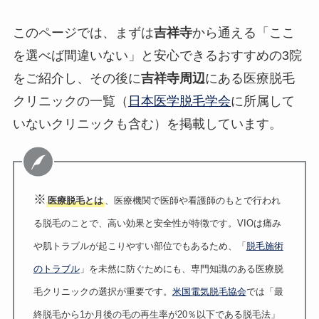
このページでは、まずは
吉祥寺
から通える「ここ
を選べば間違いない」と安心できるおすすめの3院
をご紹介し、その後に
吉祥寺
周辺
にある医療脱毛
クリニックの一覧（
日本医学脱毛学会
に所属して
いないクリニックも含む）を掲載しています。
※
医療脱毛とは
、医療機関で医師や看護師のもとで行われ
る脱毛のことで、高い効果と安全性が特徴です。VIOは痛み
や肌トラブルが起こりやすい部位でもあるため、「
脱毛施術
のトラブル
」を未然に防ぐためにも、専門知識のある医療脱
毛クリニックの選択が重要です。
米国電気脱毛協会
では「最
終脱毛から1か月後の毛の再生率が20％以下である脱毛法」