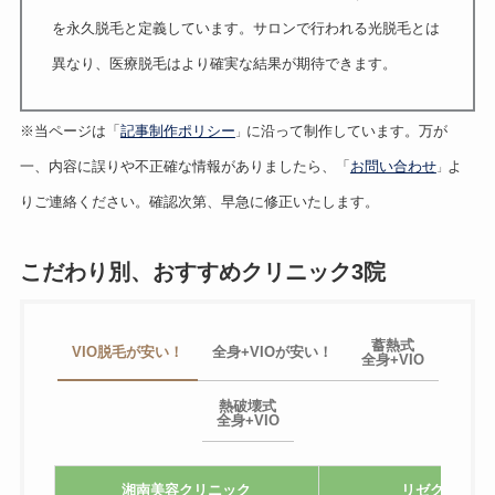
を永久脱毛と定義しています。サロンで行われる光脱毛とは
異なり、医療脱毛はより確実な結果が期待できます。
※当ページは「
記事制作ポリシー
に沿って制作しています。万が
」
一、内容に誤りや不正確な情報がありましたら、「
お問い合わせ
よ
」
りご連絡ください。確認次第、早急に修正いたします。
こだわり別、おすすめクリニック3院
蓄熱式
VIO脱毛が安い！
全身+VIOが安い！
全身+VIO
熱破壊式
全身+VIO
湘南美容クリニック
リゼクリニッ