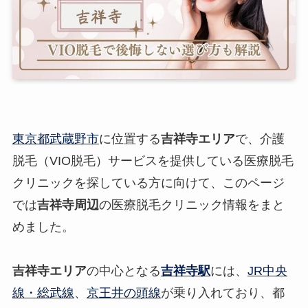
東京都武蔵野市
に位置する
吉祥寺エリア
で、介護
脱毛（VIO脱毛）サービスを提供している医療脱毛
クリニックを探している方に向けて、このページ
では
吉祥寺周辺
の医療脱毛クリニック情報をまと
めました。
吉祥寺エリア
の中心となる
吉祥寺駅
には、
JR中央
線・総武線
、
京王井の頭線
が乗り入れており、都