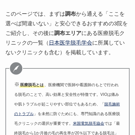
このページでは、まずは
調布
から通える「ここを
選べば間違いない」と安心できるおすすめの3院を
ご紹介し、その後に
調布エリア
にある医療脱毛ク
リニックの一覧（
日本医学脱毛学会
に所属してい
ないクリニックも含む）を掲載しています。
※
医療脱毛とは
、医療機関で医師や看護師のもとで行われ
る脱毛のことで、高い効果と安全性が特徴です。VIOは痛み
や肌トラブルが起こりやすい部位でもあるため、「
脱毛施術
のトラブル
」を未然に防ぐためにも、専門知識のある医療脱
毛クリニックの選択が重要です。
米国電気脱毛協会
では「最
終脱毛から1か月後の毛の再生率が20％以下である脱毛法」