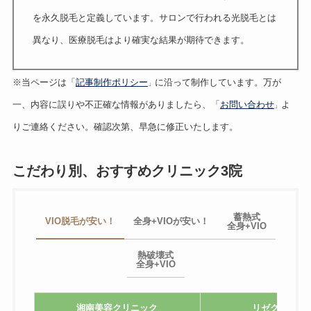
を永久脱毛と定義しています。サロンで行われる光脱毛とは
異なり、医療脱毛はより確実な結果が期待できます。
※当ページは「
記事制作ポリシー
に沿って制作しています。万が
」
一、内容に誤りや不正確な情報がありましたら、「
お問い合わせ
よ
」
りご連絡ください。確認次第、早急に修正いたします。
こだわり別、おすすめクリニック3院
蓄熱式
VIO脱毛が安い！
全身+VIOが安い！
全身+VIO
熱破壊式
全身+VIO
湘南美容クリニック
リゼクリニッ