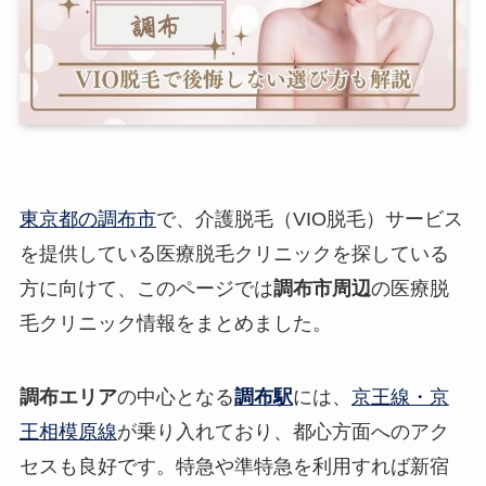
東京都の調布市
で、介護脱毛（VIO脱毛）サービス
を提供している医療脱毛クリニックを探している
方に向けて、このページでは
調布市周辺
の医療脱
毛クリニック情報をまとめました。
調布エリア
の中心となる
調布駅
には、
京王線・京
王相模原線
が乗り入れており、都心方面へのアク
セスも良好です。特急や準特急を利用すれば新宿