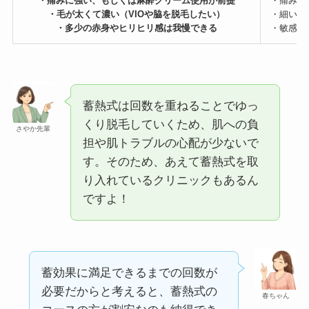
・痛みに強い、もしくは麻酔クリーム使用が前提
・痛みに
・毛が太くて濃い（VIOや脇を脱毛したい）
・細い毛
・多少の赤身やヒリヒリ感は我慢できる
・敏感肌
蓄熱式は回数を重ねることでゆっ
くり脱毛していくため、肌への負
さやか先輩
担や肌トラブルの心配が少ないで
す。そのため、あえて蓄熱式を取
り入れているクリニックもあるん
ですよ！
蓄効果に満足できるまでの回数が
必要だからと考えると、蓄熱式の
春ちゃん