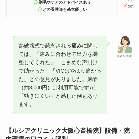
剃毛やケアのアドバイスあり
受付
どの看護師も基本優しい
熱破壊式で懸念される
痛み
に関し
ては、「痛みに合わせて出力を調
さやか先輩
整してくれた」「こまめな声掛け
で助かった」「VIOはやはり痛かっ
た」との意見がありました。麻酔
（約3,000円）は利用可能ですが、
「効きにくい」と感じた例もあり
ます。
【ルシアクリニック大阪心斎橋院】設備・院
内環境の口コミ・評判