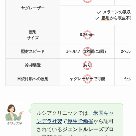
ヤグレーザー
メラニンの吸収率
産毛
から表皮不覚
照射
6-26mm
サイズ
照射スピード
3ヘルツ（1秒間に3回）
2ヘルツ
冷却装置
あり
日焼け肌
への照射
ヤグレーザーで可能
ヤグレ
ルシアクリニックでは、
米国キャ
ンデラ社製
で
厚生労働省
から認可
さやか先輩
されている
ジェントルレーズプロ