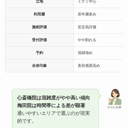
立地
ミナミ中心
利用層
若年層多め
施術評価
安定高評価
受付評価
やや割れる
予約
混雑強め
全体印象
美容感度高め
心斎橋院は混雑度がやや高い傾向
梅田院は時間帯による差が顕著
さやか先輩
通いやすいエリアで選ぶのが現実
的です。