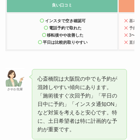
良い口コミ
インスタで空き確認可
基本
電話予約で取れた
予約
移転後やや改善した
3〜4
平日は比較的取りやすい
直前
心斎橋院は大阪院の中でも予約が
混雑しやすい傾向にあります。
さやか先輩
「施術後すぐ次回予約」「平日の
日中に予約」「インスタ通知ON」
など対策を考えると安心です。特
に、土日希望者は特に計画的な予
約が重要です。