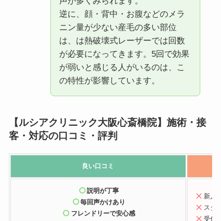
声が多くみられます。
逆に、顔・背中・お腹などのメラ
ニン量が少ない産毛の多い部位
は、は熱破壊式レーザーでは回数
が必要になってきます。5回で効果
が弱いと感じる人がいるのは、こ
の特性が影響しています。
【ルシアクリニック大阪心斎橋院】施術・接
客・対応の口コミ・評判
良い口コミ
説明が丁寧
新人
毎回声かけあり
スタ
フレンドリーで安心感
受付