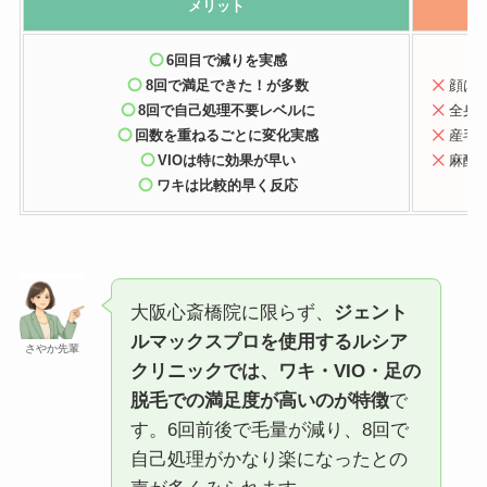
メリット
6回目で減り
を実感
8回で満足
できた！が多数
顔は
8回で自己処理不要レベル
に
全身
回数を重ねるごとに変化実感
産毛
VIOは特に効果が早い
麻酔
ワキは比較的早く反応
大阪心斎橋院に限らず、
ジェント
ルマックスプロを使用するルシア
さやか先輩
クリニックでは、ワキ・VIO・足の
脱毛での満足度が高いのが特徴
で
す。6回前後で毛量が減り、8回で
自己処理がかなり楽になったとの