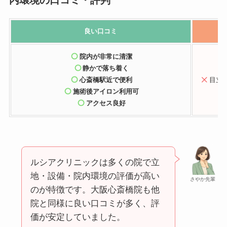
良い口コミ
院内が非常に清潔
静かで落ち着く
心斎橋駅近で便利
目立
施術後アイロン利用可
アクセス良好
ルシアクリニックは多くの院で立
地・設備・院内環境の評価が高い
さやか先輩
のが特徴です。大阪心斎橋院も他
院と同様に良い口コミが多く、評
価が安定していました。