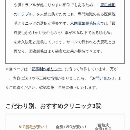
や肌トラブルが起こりやすい部位でもあるため、「
脱毛施術
のトラブル
」を未然に防ぐためにも、専門知識のある医療脱
毛クリニックの選択が重要です。
米国電気脱毛協会
では「最
終脱毛から1か月後の毛の再生率が20％以下である脱毛法」
を永久脱毛と定義しています。サロンで行われる光脱毛とは
異なり、医療脱毛はより確実な結果が期待できます。
※当ページは「
記事制作ポリシー
に沿って制作しています。万が
」
一、内容に誤りや不正確な情報がありましたら、「
お問い合わせ
よ
」
りご連絡ください。確認次第、早急に修正いたします。
こだわり別、おすすめクリニック3院
蓄熱式
VIO脱毛が安い！
全身+VIOが安い！
全身+VIO