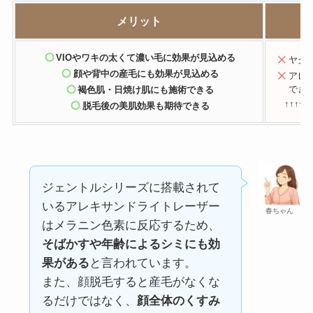
メリット
VIOやワキの太くて濃い毛に効果が見込める
ヤグ
顔や背中の産毛にも効果が見込める
アレ
でき
褐色肌・日焼け肌にも施術できる
↑↑↑ヤ
脱毛後の美肌効果も期待できる
ジェントルシリーズに搭載されて
いるアレキサンドライトレーザー
春ちゃん
はメラニン色素に反応するため、
そばかすや年齢によるシミにも効
果がある
と言われています。
また、顔脱毛すると産毛がなくな
るだけではなく、
顔全体のくすみ