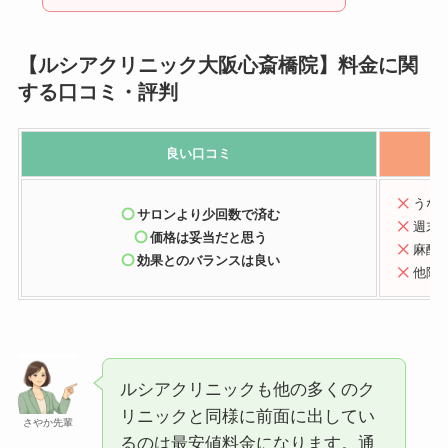
【ルシアクリニック大阪心斎橋院】料金に関
する口コミ
・評判
良い口コミ
うな
サロンより少回数で済む
週末
価格は妥当だと思う
麻酔
効果とのバランスは良い
他院
ルシアクリニックも他の多くのク
リニックと同様に前面に出してい
さやか先輩
るのは最安値料金になります。通