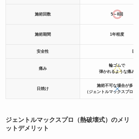
施術回数
5～8回
施術期間
1年程度
安全性
医
輪ゴムで
痛み
弾かれるような痛み
施術不可な場合が多い
日焼け
（ジェントルマックスプロは
ジェントルマックスプロ（熱破壊式）のメリ
ットデメリット