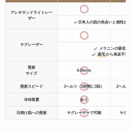
アレキサンドライトレー
ザー
日本人の肌の色合いと相性が
ヤグレーザー
メラニンの吸収率
産毛
から表皮不覚
照射
6-26mm
サイズ
照射スピード
3ヘルツ（1秒間に3回）
2ヘルツ
冷却装置
あり
日焼け肌
への照射
ヤグレーザーで可能
ヤグレ