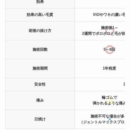
効果
効果の高い
毛質
VIOやワキの濃い毛
施術後1～
術後の
抜け方
2週間でポロポロと毛が抜け
施術回数
5～8回
施術期間
1年程度
安全性
医
輪ゴムで
痛み
弾かれるような痛み
施術不可な場合が多い
日焼け
（ジェントルマックスプロは