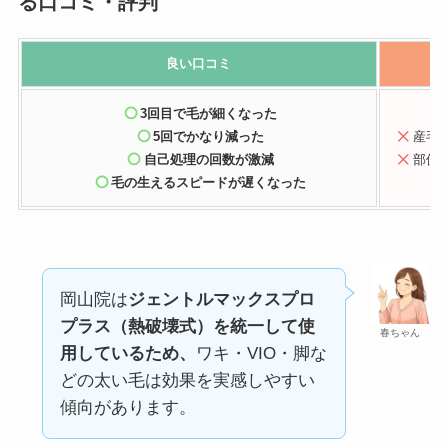
る口コミ・評判
良い口コミ
3回目で毛が細くなった
5回でかなり減った
産毛
自己処理の回数が激減
部位
毛の生えるスピードが遅くなった
岡山院は
ジェントルマックスプロ
プラス（熱破壊式）を統一して使
春ちゃん
用しているため、
ワキ・VIO・脚な
どの太い毛は効果を実感しやすい
傾向があります。