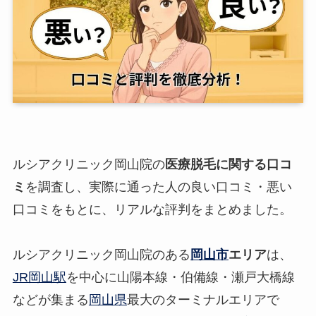
ルシアクリニック岡山院の
医療脱毛に関する口コ
ミ
を調査し、実際に通った人の良い口コミ・悪い
口コミをもとに、リアルな評判をまとめました。
ルシアクリニック岡山院のある
岡山市
エリア
は、
JR岡山駅
を中心に山陽本線・伯備線・瀬戸大橋線
などが集まる
岡山県
最大のターミナルエリアで