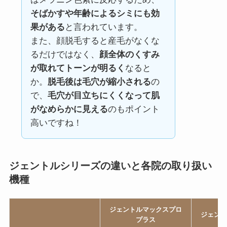
そばかすや年齢によるシミにも効
果がある
と言われています。
また、顔脱毛すると産毛がなくな
るだけではなく、
顔全体のくすみ
が取れてトーンが明るく
なると
か。
脱毛後は毛穴が縮小される
の
で、
毛穴が目立ちにくくなって肌
がなめらかに見える
のもポイント
高いですね！
ジェントルシリーズの違いと各院の取り扱い
機種
ジェントルマックスプロ
ジェント
プラス