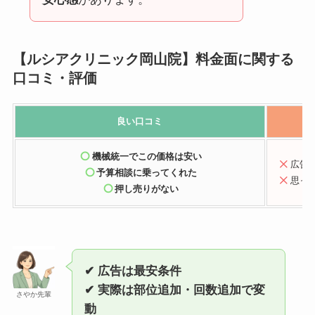
【ルシアクリニック岡山院】料金面に関する
口コミ・評価
良い口コミ
機械統一でこの価格は安い
広告
予算相談に乗ってくれた
思っ
押し売りがない
✔ 広告は最安条件
✔ 実際は部位追加・回数追加で変
さやか先輩
動