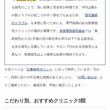
る脱毛のことで、高い効果と安全性が特徴です。VIOは痛み
や肌トラブルが起こりやすい部位でもあるため、「
脱毛施術
のトラブル
」を未然に防ぐためにも、専門知識のある医療脱
毛クリニックの選択が重要です。
米国電気脱毛協会
では「最
終脱毛から1か月後の毛の再生率が20％以下である脱毛法」
を永久脱毛と定義しています。サロンで行われる光脱毛とは
異なり、医療脱毛はより確実な結果が期待できます。
※当ページは「
記事制作ポリシー
に沿って制作しています。万が
」
一、内容に誤りや不正確な情報がありましたら、「
お問い合わせ
よ
」
りご連絡ください。確認次第、早急に修正いたします。
こだわり別、おすすめクリニック3院