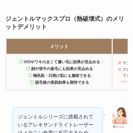
ジェントルマックスプロ（熱破壊式）のメリ
ットデメリット
メリット
VIOやワキの太くて濃い毛に効果が見込める
ヤグ
顔や背中の産毛にも効果が見込める
アレ
でき
褐色肌・日焼け肌にも施術できる
↑↑↑ヤ
脱毛後の美肌効果も期待できる
ジェントルシリーズに搭載されて
いるアレキサンドライトレーザー
春ちゃん
はメラニン色素に反応するため、