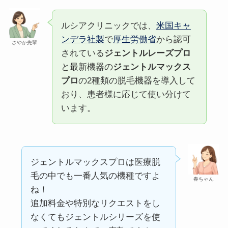
ルシアクリニックでは、
米国キャ
ンデラ社製
で
厚生労働省
から認可
さやか先輩
されている
ジェントルレーズプロ
と最新機器の
ジェントルマックス
プロ
の2種類の脱毛機器を導入して
おり、患者様に応じて使い分けて
います。
ジェントルマックスプロは医療脱
毛の中でも一番人気の機種ですよ
春ちゃん
ね！
追加料金や特別なリクエストをし
なくてもジェントルシリーズを使