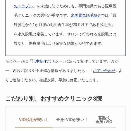
のトラブル
」を未然に防ぐためにも、専門知識のある医療脱
毛クリニックの選択が重要です。
米国電気脱毛協会
では「最
終脱毛から1か月後の毛の再生率が20％以下である脱毛法」
を永久脱毛と定義しています。サロンで行われる光脱毛とは
異なり、医療脱毛はより確実な結果が期待できます。
※当ページは「
記事制作ポリシー
に沿って制作しています。万が
」
一、内容に誤りや不正確な情報がありましたら、「
お問い合わせ
よ
」
りご連絡ください。確認次第、早急に修正いたします。
こだわり別、おすすめクリニック3院
蓄熱式
VIO脱毛が安い！
全身+VIOが安い！
全身+VIO