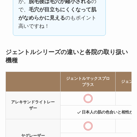
か。
脱毛後は毛穴が縮小される
の
で、
毛穴が目立ちにくくなって肌
がなめらかに見える
のもポイント
高いですね！
ジェントルシリーズの違いと各院の取り扱い
機種
ジェントルマックスプロ
ジェント
プラス
アレキサンドライトレー
ザー
日本人の肌の色合いと相性が
ヤグレーザー