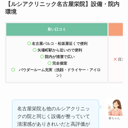
【ルシアクリニック名古屋栄院】設備・院内
環境
良い口コミ
名古屋パルコ・松坂屋近くで便利
矢場町駅
から近いので便利
院内が清潔で広い
目立
完全個室
パウダールーム充実（洗顔・ドライヤー・アイロ
ン）
名古屋栄院も他のルシアクリニッ
クの院と同じく設備が整っていて
春ちゃん
清潔感がありきれいだと高評価が