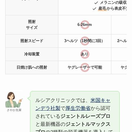
メラニンの吸収率
産毛
から表皮不覚
照射
6-26mm
サイズ
照射スピード
3ヘルツ（1秒間に3回）
2ヘルツ
冷却装置
あり
日焼け肌
への照射
ヤグレーザーで可能
ヤグレ
ルシアクリニックでは、
米国キャ
ンデラ社製
で
厚生労働省
から認可
さやか先輩
されている
ジェントルレーズプロ
と最新機器の
ジェントルマックス