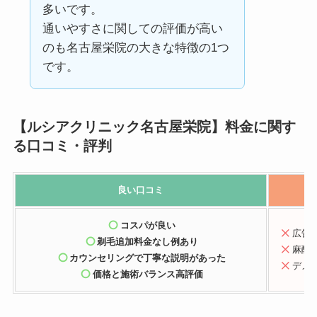
多いです。
通いやすさに関しての評価が高い
のも名古屋栄院の大きな特徴の1つ
です。
【ルシアクリニック名古屋栄院】料金に関す
る口コミ
・評判
良い口コミ
コスパが良い
広告
剃毛追加料金なし例あり
麻酔
カウンセリングで丁寧な説明
があった
デメ
価格と施術バランス高評価