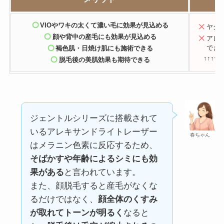
VIOやワキの太くて濃い毛に効果が見込める
ヤグ
顔や背中の産毛にも効果が見込める
アレ
でき
褐色肌・日焼け肌にも施術できる
↑↑↑ヤ
脱毛後の美肌効果も期待できる
ジェントルシリーズに搭載されて
いるアレキサンドライトレーザー
春ちゃん
はメラニン色素に反応するため、
そばかすや年齢によるシミにも効
果がある
と言われています。
また、顔脱毛すると産毛がなくな
るだけではなく、
顔全体のくすみ
が取れてトーンが明るく
なると