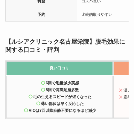
料金
コスパ良い
予約
比較的取りやすい
【ルシアクリニック名古屋栄院】脱毛効果に
関する口コミ・評判
良い口コミ
6回で毛量減少実感
8回で高満足層多数
濃い
毛の生えるスピードが遅くな
った
産毛
薄い部位は早く反応し
た
VIOは7回以降麻酔不要になるほど減少