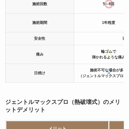
施術回数
5～8回
施術期間
1年程度
安全性
医
輪ゴムで
痛み
弾かれるような痛み
施術不可な場合が多い
日焼け
（ジェントルマックスプロは
ジェントルマックスプロ（熱破壊式）のメリ
ットデメリット
メリット