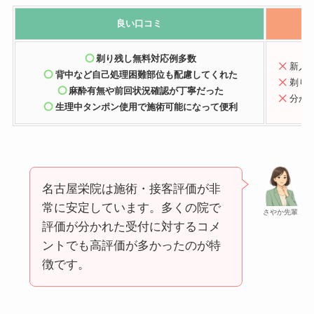
良い口コミ
剃り残し無料対応例多数
新人
背中など自己処理困難部位も配慮
してくれた
剃り
麻酔有無や前回状況確認
が丁寧だった
分か
生理中タンポン使用で施術可能
になって便利
名古屋栄院は施術・接客評価が非
常に安定しています。多くの院で
さやか先輩
評価が分かれた受付に対するコメ
ントでも高評価が多かったのが特
徴です。