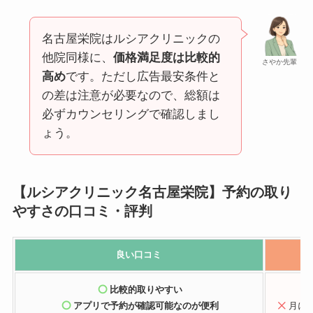
名古屋栄院はルシアクリニックの
他院同様に、
価格満足度は比較的
さやか先輩
高め
です。ただし広告最安条件と
の差は注意が必要なので、総額は
必ずカウンセリングで確認しまし
ょう。
【ルシアクリニック名古屋栄院】予約の取り
やすさの口コミ・評判
良い口コミ
比較的取りやすい
アプリで予約が確認可能
なのが便利
月に