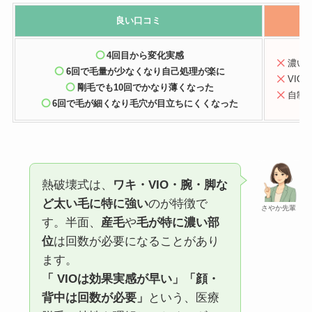
良い口コミ
4回目から変化実感
濃い
6回で毛量が少なくなり自己処理が楽に
VI
剛毛でも10回でかなり薄くなった
自制
6回で毛が細くなり毛穴が目立ちにくくなった
熱破壊式は、
ワキ・VIO・腕・脚な
ど太い毛に特に強い
のが特徴で
さやか先輩
す。半面、
産毛
や
毛が特に濃い部
位
は回数が必要になることがあり
ます。
「 VIOは効果実感が早い」「顔・
背中は回数が必要」
という、医療