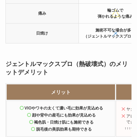
輪ゴムで
痛み
弾かれるような痛み
施術不可な場合が多い
日焼け
（ジェントルマックスプロは
ジェントルマックスプロ（熱破壊式）のメリ
ットデメリット
メリット
VIOやワキの太くて濃い毛に効果が見込める
ヤグ
顔や背中の産毛にも効果が見込める
アレ
でき
褐色肌・日焼け肌にも施術できる
↑↑↑ヤ
脱毛後の美肌効果も期待できる