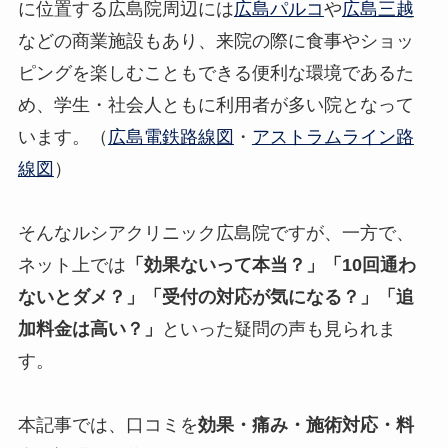
に位置する広島院周辺には
広島パルコ
や
広島三越
などの商業施設もあり、来院の際に食事やショッ
ピングを楽しむこともできる便利な環境であるた
め、学生・社会人ともに利用者が多い院となって
います。（
広島電鉄路線図
・
アストラムライン路
線図
）
そんなルシアクリニック広島院ですが、一方で、
ネット上では
「効果ないって本当？」「10回通わ
ないとダメ？」「受付の対応が気になる？」「追
加料金は高い？」
といった疑問の声も見られま
す。
本記事では、口コミを
効果・痛み・施術対応・料