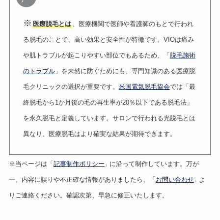
※
医療脱毛とは
、医療機関で医師や看護師のもとで行われ
る脱毛のことで、高い効果と安全性が特徴です。VIOは痛み
や肌トラブルが起こりやすい部位でもあるため、「
脱毛施術
のトラブル
」を未然に防ぐためにも、専門知識のある医療脱
毛クリニックの選択が重要です。
米国電気脱毛協会
では「最
終脱毛から1か月後の毛の再生率が20％以下である脱毛法」
を永久脱毛と定義しています。サロンで行われる光脱毛とは
異なり、医療脱毛はより確実な結果が期待できます。
※当ページは「
記事制作ポリシー
に沿って制作しています。万が
」
一、内容に誤りや不正確な情報がありましたら、「
お問い合わせ
よ
」
りご連絡ください。確認次第、早急に修正いたします。