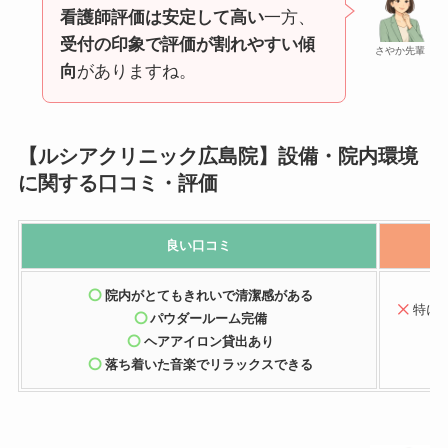
看護師評価は安定して高い
一方、
受付の印象で評価が割れやすい傾
さやか先輩
向
がありますね。
【ルシアクリニック広島院】設備・院内環境
に関する口コミ・評価
良い
口コミ
院内がとてもきれいで清潔感がある
特に
パウダールーム完備
ヘアアイロン貸出あり
落ち着いた音楽でリラックスできる