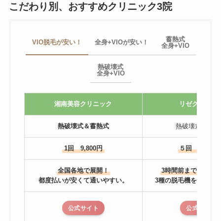
こだわり別、おすすめクリニック3院
蓄熱式
VIO脱毛が安い！
全身+VIOが安い！
全身+VIO
熱破壊式
全身+VIO
湘南美容クリニック
リゼクリニッ
熱破壊式＆蓄熱式
熱破壊式＆蓄熱
1回 9,800円
５回 81,600
全国各地で展開！
3時間前までキャン
都度払いが安くて通いやすい。
3種の脱毛機を使い分
公式サイト
公式サイト