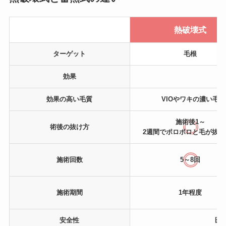
熱破壊式
ターゲット
毛根
効果
効果の高い
毛質
VIOやワキの濃い毛
施術後1～
術後の
抜け方
2週間でポロポロと毛が抜け
施術回数
5～8回
施術期間
1年程度
安全性
医