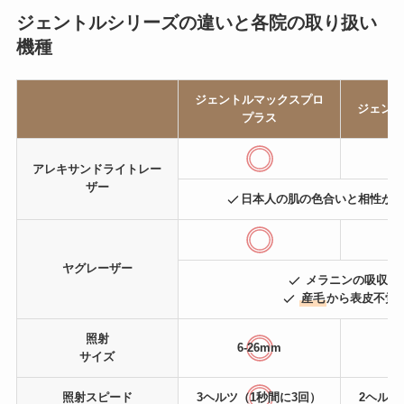
ジェントルシリーズの違いと各院の取り扱い
機種
ジェントルマックスプロ
ジェント
プラス
アレキサンドライトレー
ザー
日本人の肌の色合いと相性が
ヤグレーザー
メラニンの吸収率
産毛
から表皮不覚
照射
6-26mm
サイズ
照射スピード
3ヘルツ（1秒間に3回）
2ヘルツ