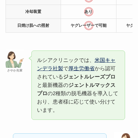
冷却装置
あり
日焼け肌
への照射
ヤグレーザーで可能
ヤグレ
ルシアクリニックでは、
米国キャ
ンデラ社製
で
厚生労働省
から認可
さやか先輩
されている
ジェントルレーズプロ
と最新機器の
ジェントルマックス
プロ
の2種類の脱毛機器を導入して
おり、患者様に応じて使い分けて
います。