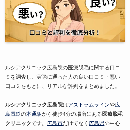
ルシアクリニック広島院の医療脱毛に関する口コ
ミを調査し、実際に通った人の良い口コミ・悪い
口コミをもとに、リアルな評判をまとめました。
ルシアクリニック広島院
は
アストラムライン
や
広
島電鉄
の
本通駅
から徒歩4分の場所にある
医療脱毛
クリニック
です。
広島市
だけでなく
広島県
の中心