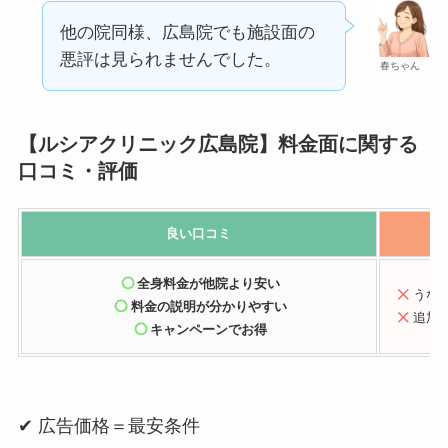
他の院同様、広島院でも施設面の
悪評は見られませんでした。
春ちゃん
【ルシアクリニック広島院】料金面に関する
口コミ・評価
良い
口コミ
全身料金が他院より安い
うな
料金の説明が分かりやすい
追加
キャンペーンでお得
✔ 広告価格＝最安条件