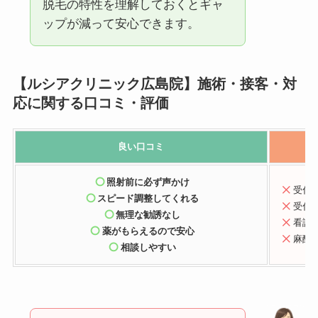
脱毛の特性を理解しておくとギャ
ップが減って安心できます。
【ルシアクリニック広島院】施術・接客・対
応に関する口コミ・評価
良い
口コミ
照射前に必ず声かけ
受付
スピード調整してくれる
受付
無理な勧誘なし
看護
薬がもらえるので安心
麻酔
相談しやすい