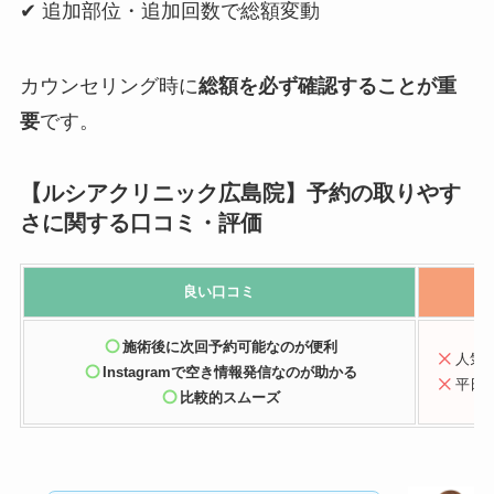
✔ 追加部位・追加回数で総額変動
カウンセリング時に
総額を必ず確認することが重
要
です。
【ルシアクリニック広島院】予約の取りやす
さに関する口コミ・評価
良い
口コミ
施術後に次回予約可能
なのが便利
人気
Instagramで空き情報発信
なのが助かる
平日
比較的スムーズ