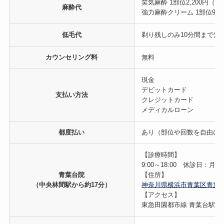
笑気麻酔 1部位2,200円（
麻酔代
強力麻酔クリーム 1部位980
低毛代
剃り残しのみ10分間まで無
カウンセリング料
無料
現金
デビットカード
支払い方法
クレジットカード
メディカルローン
都度払い
あり（部位や回数を自由に
【診療時間】
9:00～18:00 休診日：
青葉台院
【住所】
（中央林間駅から約17分）
神奈川県横浜市青葉区青葉台二
【アクセス】
東急田園都市線 青葉台駅 北