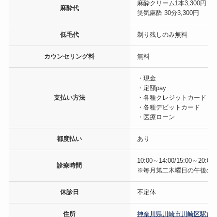
麻酔クリーム1本3,300円
麻酔代
笑気麻酔 30分3,300円
低毛代
剃り残しのみ無料
カウンセリング料
無料
・現金
・定額pay
支払い方法
・各種クレジットカード
・各種デビットカード
・医療ローン
都度払い
あり
10:00～14:00/15:00～20:0
診療時間
※毎月第二木曜日の午後のみ15:
休診日
不定休
住所
神奈川県川崎市川崎区駅前本町