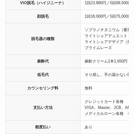
VIO脱毛（ハイジニーナ）
1回23,880円／5回99,500円
顔脱毛
1回18,000円／5回75,000円
ソプラノチタニウム（蓄熱
ライトシェアデュエット（
脱毛器の種類
ライトシェアデザイア（熱
プライムレーズ
麻酔代
麻酔クリーム1本1,650円
低毛代
そり残し、手の届かない部
カウンセリング料
無料
クレジットカード各種
支払い方法
VISA、Master、JCB、A
メディカルローン各種 ※2
都度払い
あり