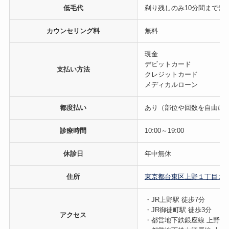
低毛代
剃り残しのみ10分間まで無
カウンセリング料
無料
現金
デビットカード
支払い方法
クレジットカード
メディカルローン
都度払い
あり（部位や回数を自由に
診療時間
10:00～19:00
休診日
年中無休
住所
東京都台東区上野１丁目２０
・JR上野駅 徒歩7分
・JR御徒町駅 徒歩3分
アクセス
・都営地下鉄銀座線 上野広