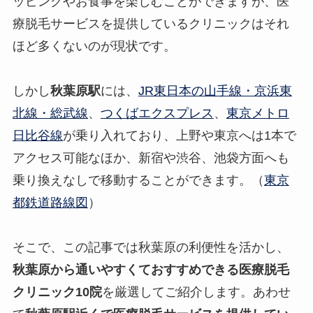
ッピングやお食事を楽しむことができますが、医
療脱毛サービスを提供しているクリニックはそれ
ほど多くないのが現状です。
しかし
秋葉原駅
には、
JR東日本の山手線・京浜東
北線・総武線
、
つくばエクスプレス
、
東京メトロ
日比谷線
が乗り入れており、上野や東京へは1本で
アクセス可能なほか、新宿や渋谷、池袋方面へも
乗り換えなしで移動することができます。（
東京
都鉄道路線図
）
そこで、この記事では秋葉原の利便性を活かし、
秋葉原から通いやすくておすすめできる医療脱毛
クリニック10院
を厳選してご紹介します。あわせ