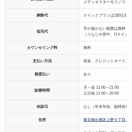
メディオスターモリノス
麻酔代
クイックプランは1部位3,30
手が届かない範囲は無料
低毛代
（うなじや背中、Oライン
カウンセリング料
無料
支払い方法
現金、クレジットカード、医療
都度払い
あり
月～金 12:00～21:00
診療時間
土日祝 11:00～20:00
休診日
なし（年末年始、臨時休業
住所
東京都台東区上野６丁目１４−