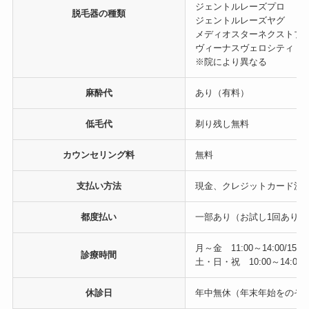
ジェントルレーズプロ
脱毛器の種類
ジェントルレーズヤグ
メディオスターネクストプ
ヴィーナスヴェロシティ
※院により異なる
麻酔代
あり（有料）
低毛代
剃り残し無料
カウンセリング料
無料
支払い方法
現金、クレジットカード決
都度払い
一部あり（お試し1回あり）
月～金 11:00～14:00/15:00
診療時間
土・日・祝 10:00～14:00/15
休診日
年中無休（年末年始をのぞ